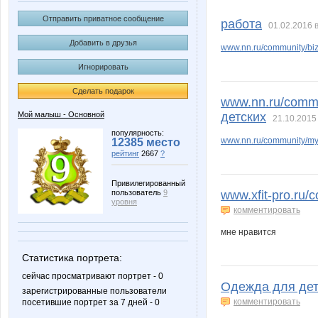
Olga-O
Palex-
Отправить приватное сообщение
работа
01.02.2016 в
Добавить в друзья
www.nn.ru/community/bi
Игнорировать
hellen-krasa
inzin
Сделать подарок
www.nn.ru/commu
Мой малыш - Основной
детских
21.10.2015
горошина
козерож
популярность:
www.nn.ru/community/m
12385 место
рейтинг
2667
?
Привилегированный
пользователь
9
www.xfit-pro.ru/
Мама Эмма
МаМан
уровня
комментировать
мне нравится
Статистика портрета:
Тюня
Вишшн
сейчас просматривают портрет - 0
Одежда для дете
зарегистрированные пользователи
комментировать
посетившие портрет за 7 дней - 0