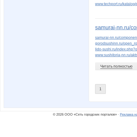
www.techport.ru/katalog/pr
samurai-nn.ru/co
samurai-nn.ru/component
gorodsushinn.ru/open_ro
lido-sushi.ru/index.php
www.sushitoria-nn.ru/akts
Читать полностью
1
© 2026 ООО «Сеть городских порталов» ·
Реклама н