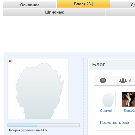
Блог
( 23 )
Основное
Д
Шпионаж
Блог
9
Courvoisier
ElenaK
Посмотреть ещё
Портрет заполнен на 41 %